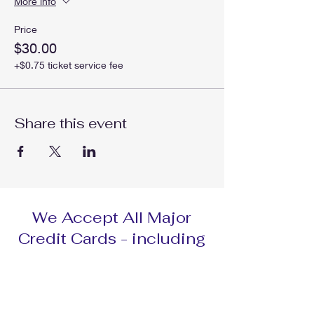
More info
Price
$30.00
+$0.75 ticket service fee
Share this event
We Accept All Major
Credit Cards - including
your HSA -and financing
through...