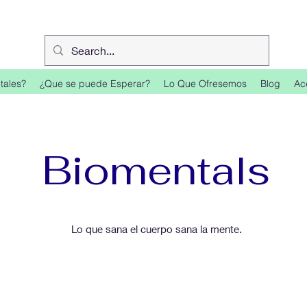
tales?
¿Que se puede Esperar?
Lo Que Ofresemos
Blog
Ac
Biomentals
Lo que sana el cuerpo sana la mente.