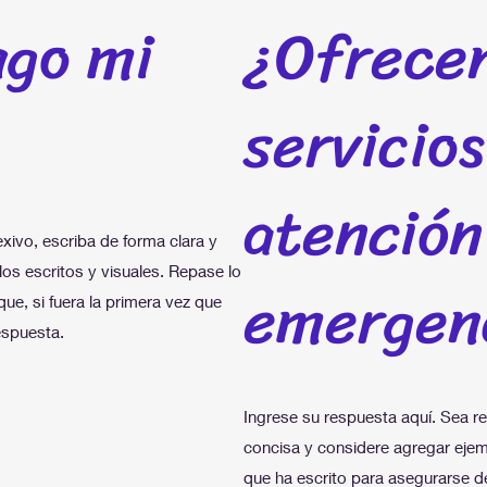
go mi
¿Ofrece
servicios
atención
exivo, escriba de forma clara y
os escritos y visuales. Repase lo
emergen
ue, si fuera la primera vez que
espuesta.
Ingrese su respuesta aquí. Sea re
concisa y considere agregar ejem
que ha escrito para asegurarse de